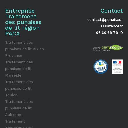
Entreprise
Contact
Traitement
contact@punaises-
des punaises
assistance.fr
de lit région
PACA
06 60 68 78 19
Traitement des
punaises de lit Aix en
Provence
Traitement des
punaises de lit
Marseille
Traitement des
punaises de lit
Toulon
Traitement des
punaises de lit
Aubagne
Traitement
Thermique anti