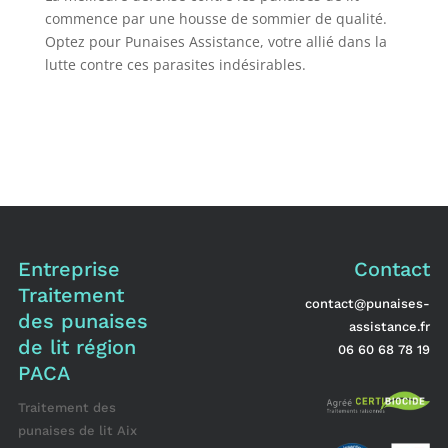
commence par une housse de sommier de qualité.
Optez pour Punaises Assistance, votre allié dans la
lutte contre ces parasites indésirables.
Entreprise
Contact
Traitement
contact@punaises-
des punaises
assistance.fr
de lit région
06 60 68 78 19
PACA
Traitement des
punaises de lit Aix