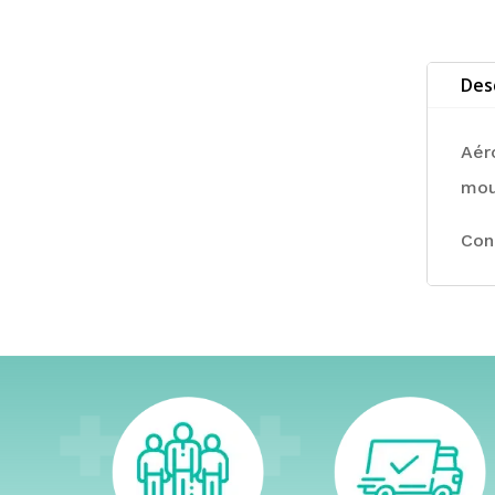
Des
Aér
mou
Con