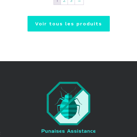
1
2
3
→
Voir tous les produits
t