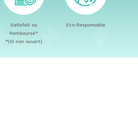
Satisfait ou
Eco-Responsable
Remboursé*
*(Si non ouvert)