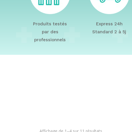
Produits testés
Express 24h
par des
Standard 2 à 5j
professionnels
Affichage de 1–4 sur 11 résultats