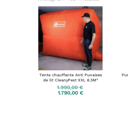
Tente chauffante Anti Punaises
Pu
de lit CleanyPest XXL 8,5M³
1.990,00
€
1.790,00
€