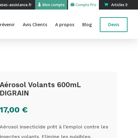
ses-assistance.fr
Mon compte
Compte Pro
Articles 0
révenir
Avis Clients
A propos
Blog
Devis
Aérosol Volants 600mL
DIGRAIN
17,00
€
Aérosol insecticide prêt à l’emploi contre les
insectes volants. Elimine les nuisibles.