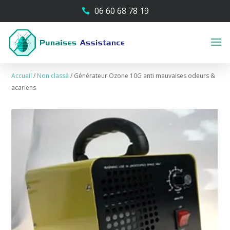
06 60 68 78 19

Accueil
/
Non classé
/
Générateur Ozone 10G anti mauvaises odeurs &
acariens