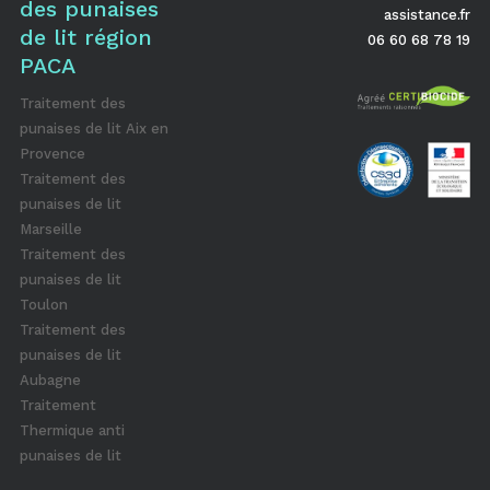
des punaises
assistance.fr
de lit région
06 60 68 78 19
PACA
Traitement des
punaises de lit Aix en
Provence
Traitement des
punaises de lit
Marseille
Traitement des
punaises de lit
Toulon
Traitement des
punaises de lit
Aubagne
Traitement
Thermique anti
punaises de lit