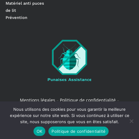
Matériel anti puces
de lit
Prévention
Mentions légales
–
Politique de confidentialité
–
Conditions de vente
Nous utilisons des cookies pour vous garantir la meilleure
expérience sur notre site web. Si vous continuez à utiliser ce
site, nous supposerons que vous en êtes satisfait.
Optimized by Seraphinite Accelerator
OK
Politique de confidentialité
Turns on site high speed to be attractive for people and search engines.