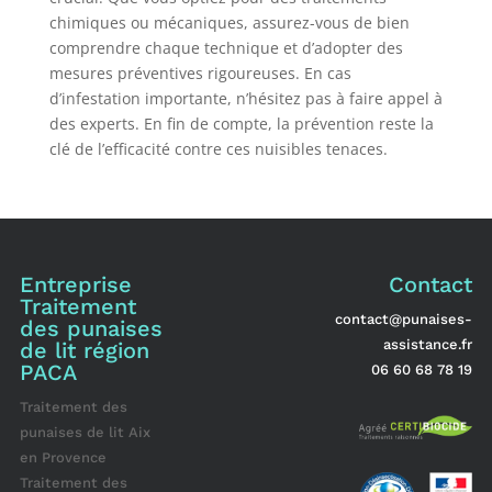
chimiques ou mécaniques, assurez-vous de bien
comprendre chaque technique et d’adopter des
mesures préventives rigoureuses. En cas
d’infestation importante, n’hésitez pas à faire appel à
des experts. En fin de compte, la prévention reste la
clé de l’efficacité contre ces nuisibles tenaces.
Entreprise
Contact
Traitement
contact@punaises-
des punaises
assistance.fr
de lit région
PACA
06 60 68 78 19
Traitement des
punaises de lit Aix
en Provence
Traitement des