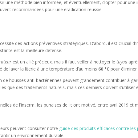
sir une méthode bien informée, et éventuellement, d’opter pour une i
uvent recommandées pour une éradication réussie.
essite des actions préventives stratégiques. D’abord, il est crucial d
stante est la meilleure défense.
rateur
est un allié précieux, mais il faut veiller à nettoyer le
tuyau
après
lé de laver la literie à une température d’au moins
60 °C
pour éliminer 
tion de housses anti-bactériennes peuvent grandement contribuer à g
lles que des traitements naturels, mais ces derniers doivent s’utilis
elles de l’Inserm, les punaises de lit ont motivé, entre avril 2019 et
teurs peuvent consulter notre
guide des produits efficaces contre les 
antir un environnement durable.