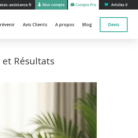
ses-assistance.fr
Mon compte
Compte Pro
Articles 0
révenir
Avis Clients
A propos
Blog
Devis
 et Résultats