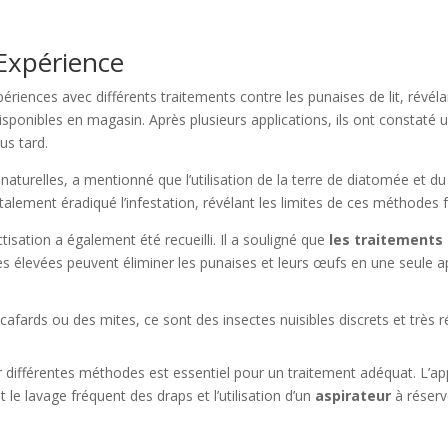
Expérience
ences avec différents traitements contre les punaises de lit, révéla
isponibles en magasin. Après plusieurs applications, ils ont constaté u
us tard.
aturelles, a mentionné que l’utilisation de la terre de diatomée et d
talement éradiqué l’infestation, révélant les limites de ces méthodes 
isation a également été recueilli. Il a souligné que
les traitements
es élevées peuvent éliminer les punaises et leurs œufs en une seule ap
afards ou des mites, ce sont des insectes nuisibles discrets et très r
 différentes méthodes est essentiel pour un traitement adéquat. L’
 le lavage fréquent des draps et l’utilisation d’un
aspirateur
à réserv