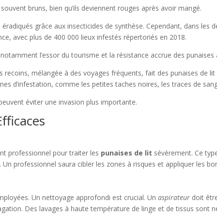
souvent bruns, bien qu’ils deviennent rouges après avoir mangé.
ie éradiqués grâce aux insecticides de synthèse. Cependant, dans les 
ce, avec plus de 400 000 lieux infestés répertoriés en 2018.
notamment l’essor du tourisme et la résistance accrue des punaises a
es recoins, mélangée à des voyages fréquents, fait des punaises de li
nes d’infestation, comme les petites taches noires, les traces de sang 
 peuvent éviter une invasion plus importante.
fficaces
 professionnel pour traiter les
punaises de lit
sévèrement. Ce type d’
. Un professionnel saura cibler les zones à risques et appliquer les 
mployées. Un nettoyage approfondi est crucial. Un
aspirateur
doit être
ation. Des lavages à haute température de linge et de tissus sont né