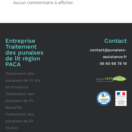
Aucun commentaire à afficher.
Entreprise
Contact
Traitement
contact@punaises-
des punaises
assistance.fr
de lit région
PACA
06 60 68 78 19
Traitement des
punaises de lit Aix
en Provence
Traitement des
punaises de lit
Marseille
Traitement des
punaises de lit
Toulon