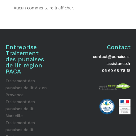
Aucun commentaire à afficher.
Entreprise
Contact
Traitement
contact@punaises-
des punaises
assistance.fr
de lit région
PACA
06 60 68 78 19
Traitement des
punaises de lit Aix en
Provence
Traitement des
punaises de lit
Marseille
Traitement des
punaises de lit