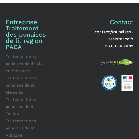
Entreprise
Contact
Traitement
contact@punaises-
des punaises
assistance.fr
de lit région
PACA
06 60 68 78 19
Traitement des
punaises de lit Aix
en Provence
Traitement des
punaises de lit
Marseille
Traitement des
punaises de lit
Toulon
Traitement des
punaises de lit
Aubagne